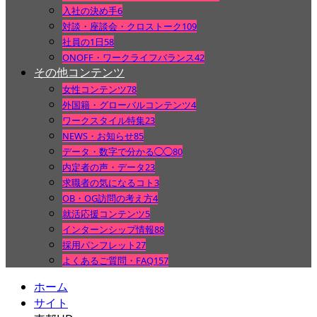
入社の決め手
6
対談・座談会・クロストーク
109
社員の1日
58
ONOFF・ワークライフバランス
42
その他コンテンツ
女性コンテンツ
78
外国籍・グローバルコンテンツ
4
ワークスタイル特集
23
NEWS・お知らせ
85
データ・数字で分かる◯◯
80
内定者の声・データ
23
求職者の気になるコト
3
OB・OG訪問の考え方
4
就活応援コンテンツ
5
インターンシップ情報
88
採用パンフレット
27
よくあるご質問・FAQ
157
ホーム
サイト