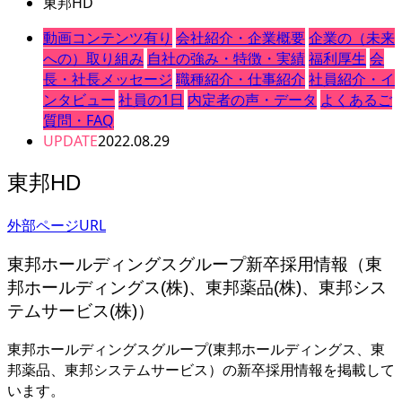
東邦HD
動画コンテンツ有り
会社紹介・企業概要
企業の（未来
への）取り組み
自社の強み・特徴・実績
福利厚生
会
長・社長メッセージ
職種紹介・仕事紹介
社員紹介・イ
ンタビュー
社員の1日
内定者の声・データ
よくあるご
質問・FAQ
UPDATE
2022.08.29
東邦HD
外部ページURL
東邦ホールディングスグループ新卒採用情報（東
邦ホールディングス(株)、東邦薬品(株)、東邦シス
テムサービス(株)）
東邦ホールディングスグループ(東邦ホールディングス、東
邦薬品、東邦システムサービス）の新卒採用情報を掲載して
います。