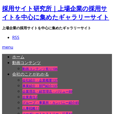
採用サイト研究所｜上場企業の採用サ
イトを中心に集めたギャラリーサイト
上場企業の採用サイトを中心に集めたギャラリーサイト
RSS
menu
ホーム
動画コンテンツ
動画コンテンツ有り
106
会社のことがわかる
会社紹介・企業概要
137
事業紹介・部門紹介
137
企業理念・経営理念・バリュー
89
企業責任
2
グループ・事業所・カンパニー紹介
85
人事戦略
11
コーポレートヒストリー・沿革
83