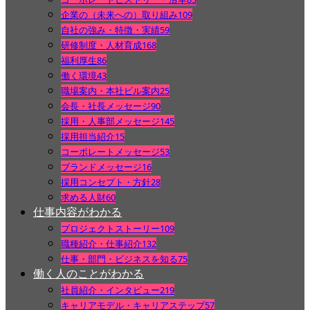
企業の（未来への）取り組み
109
自社の強み・特徴・実績
59
研修制度・人材育成
168
福利厚生
86
働く環境
43
職場案内・本社ビル案内
25
会長・社長メッセージ
90
採用・人事部メッセージ
145
採用担当紹介
15
コーポレートメッセージ
53
ブランドメッセージ
16
採用コンセプト・方針
28
求める人財
60
仕事内容がわかる
プロジェクトストーリー
109
職種紹介・仕事紹介
132
仕事・部門・ビジネスを知る
75
働く人のことがわかる
社員紹介・インタビュー
219
キャリアモデル・キャリアステップ
57