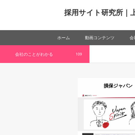
採用サイト研究所｜
ホーム
動画コンテンツ
会
会社のことがわかる
109
企業の（未来への）取り組み
損保ジャパン
詳細
Visit