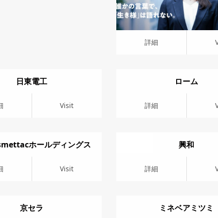
詳細
V
日東電工
ローム
it
詳細
Visit
細
Visit
詳細
V
smettacホールディングス
興和
it
詳細
Visit
細
Visit
詳細
V
京セラ
ミネベアミツミ