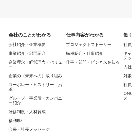
会社のことがわかる
仕事内容がわかる
働
会社紹介・企業概要
プロジェクトストーリー
社員
事業紹介・部門紹介
職種紹介・仕事紹介
キャ
テッ
企業理念・経営理念・バリュ
仕事・部門・ビジネスを知る
ー
入社
企業の（未来への）取り組み
対談
コーポレートヒストリー・沿
社員
革
ON
グループ・事業所・カンパニ
ス
ー紹介
研修制度・人材育成
福利厚生
会長・社長メッセージ