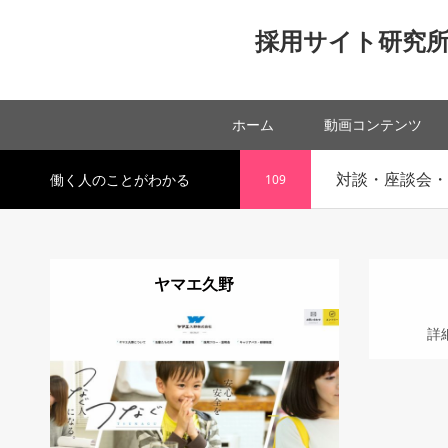
採用サイト研究
ホーム
動画コンテンツ
対談・座談会・
働く人のことがわかる
109
ヤマエ久野
詳細
Vis
詳
詳細
Visit