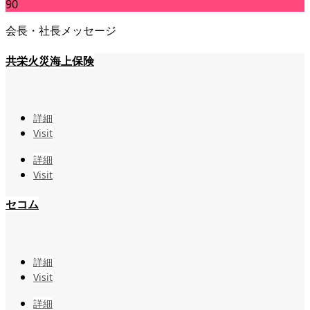
90
会長・社長メッセージ
共栄火災海上保険
詳細
Visit
詳細
Visit
セコム
詳細
Visit
詳細