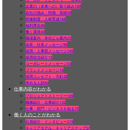
企業の（未来への）取り組み
109
自社の強み・特徴・実績
59
研修制度・人材育成
168
福利厚生
86
働く環境
43
職場案内・本社ビル案内
25
会長・社長メッセージ
90
採用・人事部メッセージ
145
採用担当紹介
15
コーポレートメッセージ
53
ブランドメッセージ
16
採用コンセプト・方針
28
求める人財
60
仕事内容がわかる
プロジェクトストーリー
109
職種紹介・仕事紹介
132
仕事・部門・ビジネスを知る
75
働く人のことがわかる
社員紹介・インタビュー
219
キャリアモデル・キャリアステップ
57