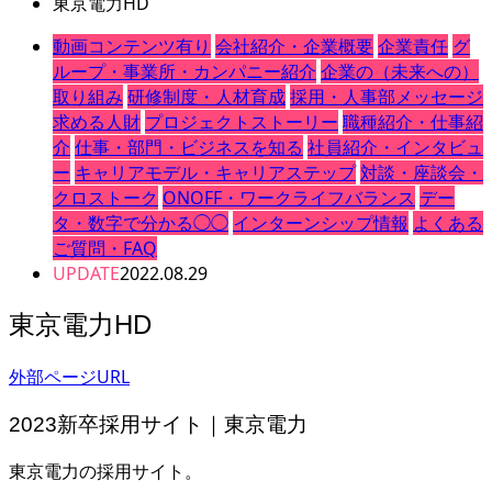
東京電力HD
動画コンテンツ有り
会社紹介・企業概要
企業責任
グ
ループ・事業所・カンパニー紹介
企業の（未来への）
取り組み
研修制度・人材育成
採用・人事部メッセージ
求める人財
プロジェクトストーリー
職種紹介・仕事紹
介
仕事・部門・ビジネスを知る
社員紹介・インタビュ
ー
キャリアモデル・キャリアステップ
対談・座談会・
クロストーク
ONOFF・ワークライフバランス
デー
タ・数字で分かる◯◯
インターンシップ情報
よくある
ご質問・FAQ
UPDATE
2022.08.29
東京電力HD
外部ページURL
2023新卒採用サイト｜東京電力
東京電力の採用サイト。