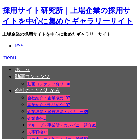
採用サイト研究所｜上場企業の採用サ
イトを中心に集めたギャラリーサイト
上場企業の採用サイトを中心に集めたギャラリーサイト
RSS
menu
ホーム
動画コンテンツ
動画コンテンツ有り
106
会社のことがわかる
会社紹介・企業概要
137
事業紹介・部門紹介
137
企業理念・経営理念・バリュー
89
企業責任
2
グループ・事業所・カンパニー紹介
85
人事戦略
11
コーポレートヒストリー・沿革
83