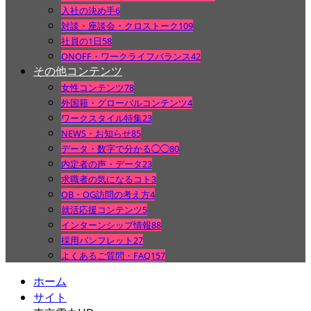
入社の決め手
6
対談・座談会・クロストーク
109
社員の1日
58
ONOFF・ワークライフバランス
42
その他コンテンツ
女性コンテンツ
78
外国籍・グローバルコンテンツ
4
ワークスタイル特集
23
NEWS・お知らせ
85
データ・数字で分かる◯◯
80
内定者の声・データ
23
求職者の気になるコト
3
OB・OG訪問の考え方
4
就活応援コンテンツ
5
インターンシップ情報
88
採用パンフレット
27
よくあるご質問・FAQ
157
ホーム
サイト