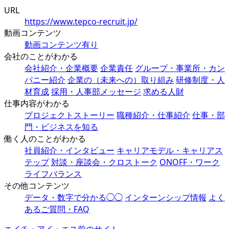
URL
https://www.tepco-recruit.jp/
動画コンテンツ
動画コンテンツ有り
会社のことがわかる
会社紹介・企業概要
企業責任
グループ・事業所・カン
パニー紹介
企業の（未来への）取り組み
研修制度・人
材育成
採用・人事部メッセージ
求める人財
仕事内容がわかる
プロジェクトストーリー
職種紹介・仕事紹介
仕事・部
門・ビジネスを知る
働く人のことがわかる
社員紹介・インタビュー
キャリアモデル・キャリアス
テップ
対談・座談会・クロストーク
ONOFF・ワーク
ライフバランス
その他コンテンツ
データ・数字で分かる◯◯
インターンシップ情報
よく
あるご質問・FAQ