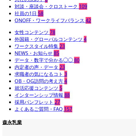
対談・座談会・クロストーク
109
社員の1日
58
ONOFF・ワークライフバランス
42
女性コンテンツ
78
外国籍・グローバルコンテンツ
4
ワークスタイル特集
23
NEWS・お知らせ
85
データ・数字で分かる◯◯
80
内定者の声・データ
23
求職者の気になるコト
3
OB・OG訪問の考え方
4
就活応援コンテンツ
5
インターンシップ情報
88
採用パンフレット
27
よくあるご質問・FAQ
157
森永乳業