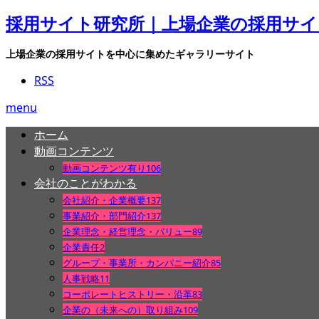
採用サイト研究所｜上場企業の採用サ
上場企業の採用サイトを中心に集めたギャラリーサイト
RSS
menu
ホーム
動画コンテンツ
動画コンテンツ有り
106
会社のことがわかる
会社紹介・企業概要
137
事業紹介・部門紹介
137
企業理念・経営理念・バリュー
89
企業責任
2
グループ・事業所・カンパニー紹介
85
人事戦略
11
コーポレートヒストリー・沿革
83
企業の（未来への）取り組み
109