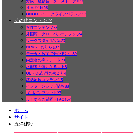
対談・座談会・クロストーク
109
社員の1日
58
ONOFF・ワークライフバランス
42
その他コンテンツ
女性コンテンツ
78
外国籍・グローバルコンテンツ
4
ワークスタイル特集
23
NEWS・お知らせ
85
データ・数字で分かる◯◯
80
内定者の声・データ
23
求職者の気になるコト
3
OB・OG訪問の考え方
4
就活応援コンテンツ
5
インターンシップ情報
88
採用パンフレット
27
よくあるご質問・FAQ
157
ホーム
サイト
五洋建設