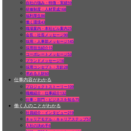
自社の強み・特徴・実績
59
研修制度・人材育成
168
福利厚生
86
働く環境
43
職場案内・本社ビル案内
25
会長・社長メッセージ
90
採用・人事部メッセージ
145
採用担当紹介
15
コーポレートメッセージ
53
ブランドメッセージ
16
採用コンセプト・方針
28
求める人財
60
仕事内容がわかる
プロジェクトストーリー
109
職種紹介・仕事紹介
132
仕事・部門・ビジネスを知る
75
働く人のことがわかる
社員紹介・インタビュー
219
キャリアモデル・キャリアステップ
57
入社の決め手
6