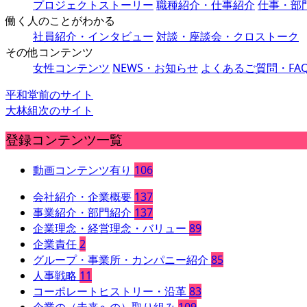
プロジェクトストーリー
職種紹介・仕事紹介
仕事・部
働く人のことがわかる
社員紹介・インタビュー
対談・座談会・クロストーク
その他コンテンツ
女性コンテンツ
NEWS・お知らせ
よくあるご質問・FA
平和堂
前のサイト
大林組
次のサイト
登録コンテンツ一覧
動画コンテンツ有り
106
会社紹介・企業概要
137
事業紹介・部門紹介
137
企業理念・経営理念・バリュー
89
企業責任
2
グループ・事業所・カンパニー紹介
85
人事戦略
11
コーポレートヒストリー・沿革
83
企業の（未来への）取り組み
109