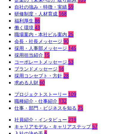
自社の強み・特徴・実績
59
研修制度・人材育成
168
福利厚生
86
働く環境
43
職場案内・本社ビル案内
25
会長・社長メッセージ
90
採用・人事部メッセージ
145
採用担当紹介
15
コーポレートメッセージ
53
ブランドメッセージ
16
採用コンセプト・方針
28
求める人財
60
プロジェクトストーリー
109
職種紹介・仕事紹介
132
仕事・部門・ビジネスを知る
75
社員紹介・インタビュー
219
キャリアモデル・キャリアステップ
57
入社の決め手
6