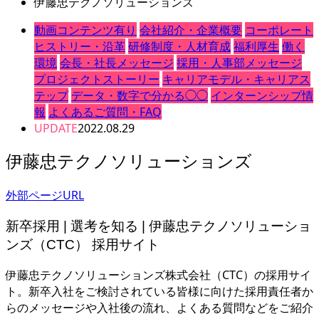
伊藤忠テクノソリューションズ
動画コンテンツ有り
会社紹介・企業概要
コーポレート
ヒストリー・沿革
研修制度・人材育成
福利厚生
働く
環境
会長・社長メッセージ
採用・人事部メッセージ
プロジェクトストーリー
キャリアモデル・キャリアス
テップ
データ・数字で分かる◯◯
インターンシップ情
報
よくあるご質問・FAQ
UPDATE
2022.08.29
伊藤忠テクノソリューションズ
外部ページURL
新卒採用 | 選考を知る | 伊藤忠テクノソリューショ
ンズ（CTC） 採用サイト
伊藤忠テクノソリューションズ株式会社（CTC）の採用サイ
ト。新卒入社をご検討されている皆様に向けた採用責任者か
らのメッセージや入社後の流れ、よくある質問などをご紹介