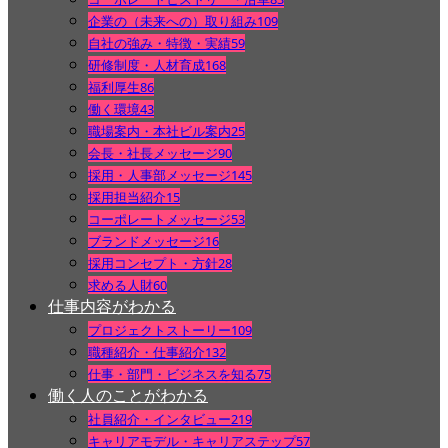
企業の（未来への）取り組み
109
自社の強み・特徴・実績
59
研修制度・人材育成
168
福利厚生
86
働く環境
43
職場案内・本社ビル案内
25
会長・社長メッセージ
90
採用・人事部メッセージ
145
採用担当紹介
15
コーポレートメッセージ
53
ブランドメッセージ
16
採用コンセプト・方針
28
求める人財
60
仕事内容がわかる
プロジェクトストーリー
109
職種紹介・仕事紹介
132
仕事・部門・ビジネスを知る
75
働く人のことがわかる
社員紹介・インタビュー
219
キャリアモデル・キャリアステップ
57