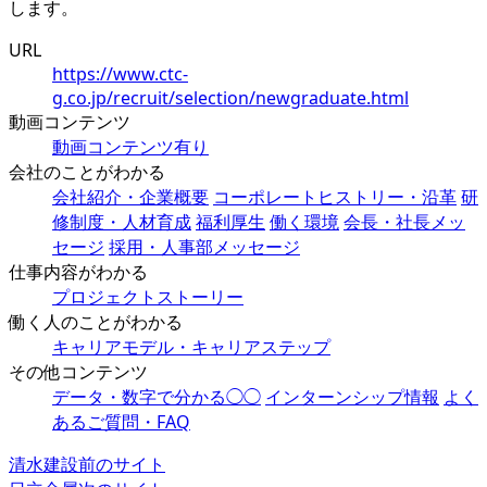
します。
URL
https://www.ctc-
g.co.jp/recruit/selection/newgraduate.html
動画コンテンツ
動画コンテンツ有り
会社のことがわかる
会社紹介・企業概要
コーポレートヒストリー・沿革
研
修制度・人材育成
福利厚生
働く環境
会長・社長メッ
セージ
採用・人事部メッセージ
仕事内容がわかる
プロジェクトストーリー
働く人のことがわかる
キャリアモデル・キャリアステップ
その他コンテンツ
データ・数字で分かる◯◯
インターンシップ情報
よく
あるご質問・FAQ
清水建設
前のサイト