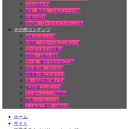
入社の決め手
6
対談・座談会・クロストーク
109
社員の1日
58
ONOFF・ワークライフバランス
42
その他コンテンツ
女性コンテンツ
78
外国籍・グローバルコンテンツ
4
ワークスタイル特集
23
NEWS・お知らせ
85
データ・数字で分かる◯◯
80
内定者の声・データ
23
求職者の気になるコト
3
OB・OG訪問の考え方
4
就活応援コンテンツ
5
インターンシップ情報
88
採用パンフレット
27
よくあるご質問・FAQ
157
ホーム
サイト