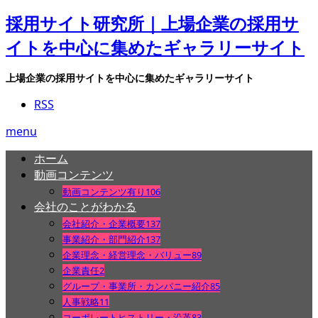
採用サイト研究所｜上場企業の採用サ
イトを中心に集めたギャラリーサイト
上場企業の採用サイトを中心に集めたギャラリーサイト
RSS
menu
ホーム
動画コンテンツ
動画コンテンツ有り
106
会社のことがわかる
会社紹介・企業概要
137
事業紹介・部門紹介
137
企業理念・経営理念・バリュー
89
企業責任
2
グループ・事業所・カンパニー紹介
85
人事戦略
11
コーポレートヒストリー・沿革
83